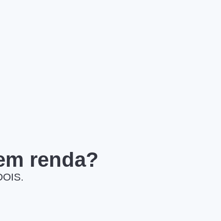
 em renda?
DOIS.