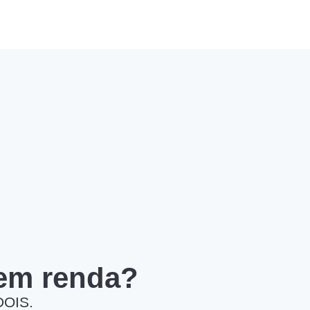
 em renda?
DOIS.