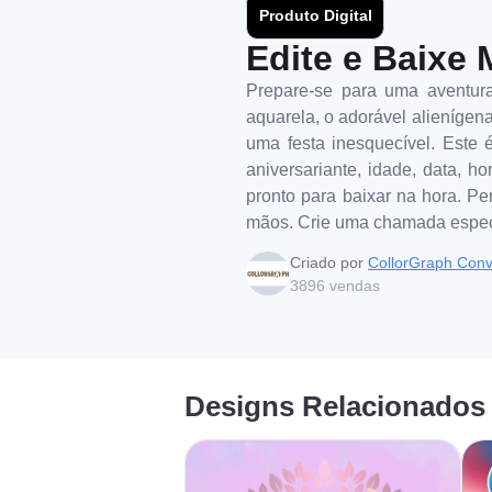
Produto Digital
Edite e Baixe 
Prepare-se para uma aventura
aquarela, o adorável alienígena
uma festa inesquecível. Este
aniversariante, idade, data, ho
pronto para baixar na hora. Pe
mãos. Crie uma chamada especi
Criado por
CollorGraph Conv
3896
vendas
Designs Relacionados