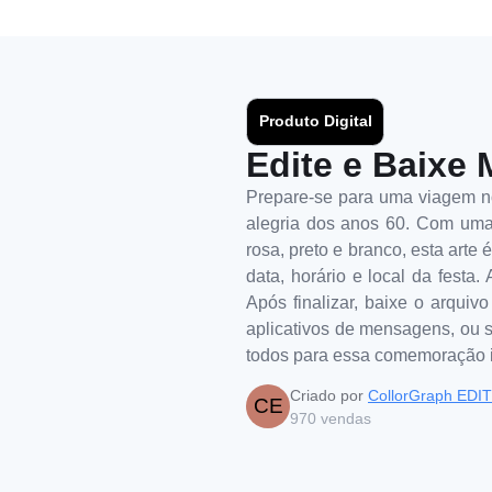
Produto Digital
Edite e Baixe 
Prepare-se para uma viagem no 
alegria dos anos 60. Com uma 
rosa, preto e branco, esta arte 
data, horário e local da festa.
Após finalizar, baixe o arquiv
aplicativos de mensagens, ou se
todos para essa comemoração i
Criado por
CollorGraph EDI
CE
970
vendas