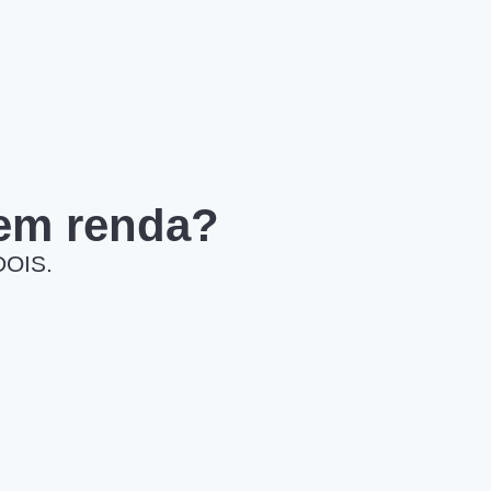
 em renda?
DOIS.