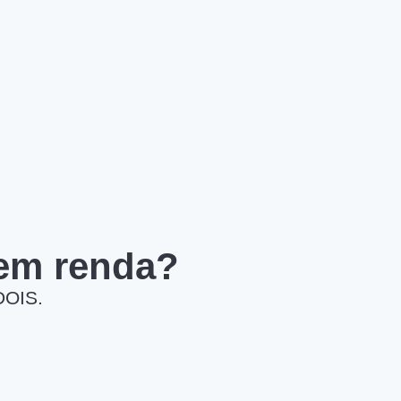
 em renda?
DOIS.