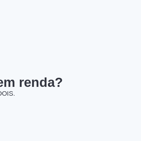
 em renda?
DOIS.