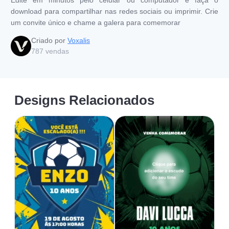
download para compartilhar nas redes sociais ou imprimir. Crie
um convite único e chame a galera para comemorar
Criado por
Voxalis
787
vendas
Designs Relacionados