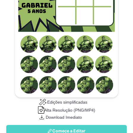
Edições simplificadas
Alta Resolução (PNG/MP4)
Download Imediato
Comece a Editar