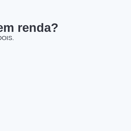
 em renda?
DOIS.