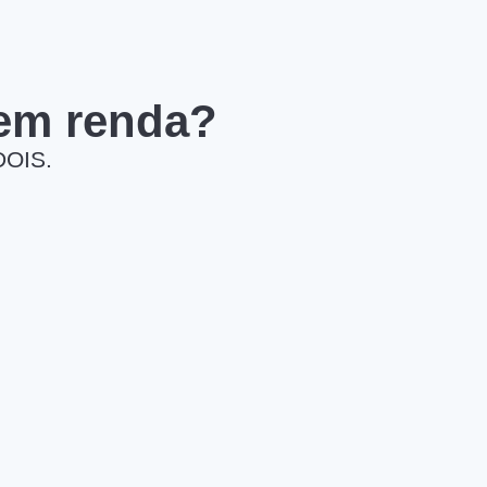
 em renda?
DOIS.