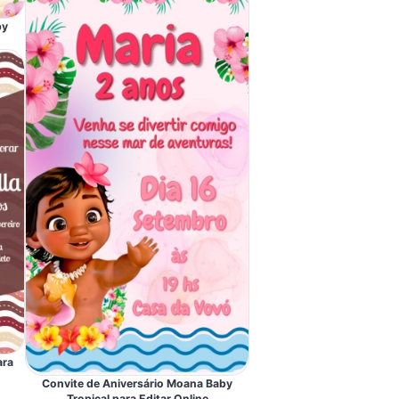
by
ara
Convite de Aniversário Moana Baby
Tropical para Editar Online