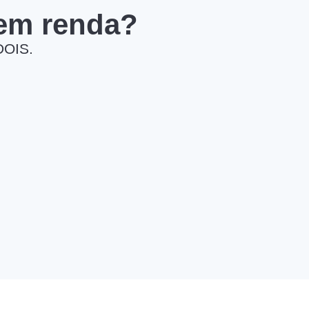
 em renda?
DOIS.