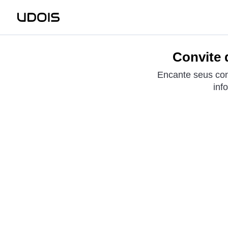
Convite 
Encante seus co
inf