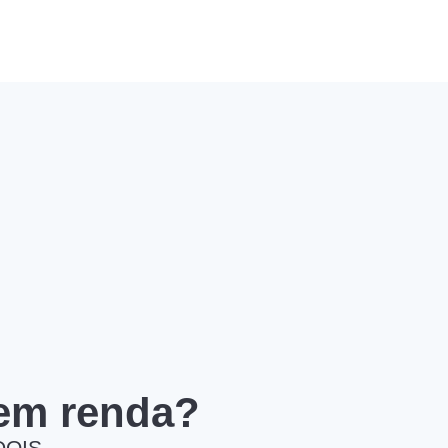
 em renda?
DOIS.