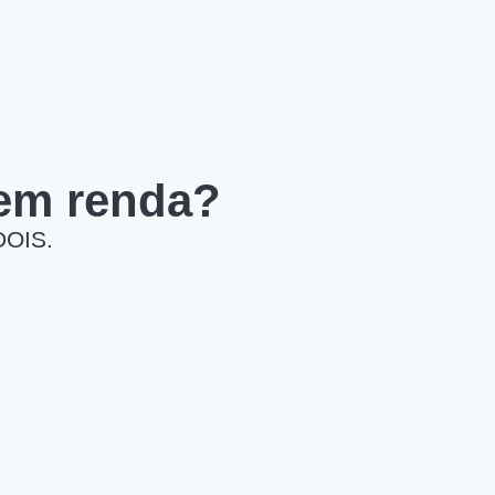
 em renda?
DOIS.