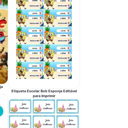
ja
Etiqueta Escolar Bob Esponja Editável
para Imprimir