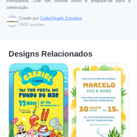
convidados. Crie um convite único e prepare-se para a
celebração
Criado por
CollorGraph Convites
3902
vendas
Designs Relacionados