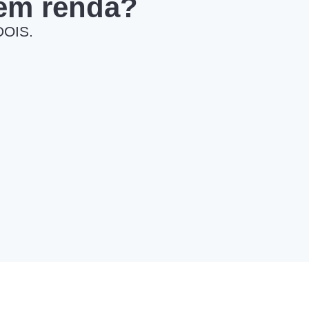
 em renda?
DOIS.