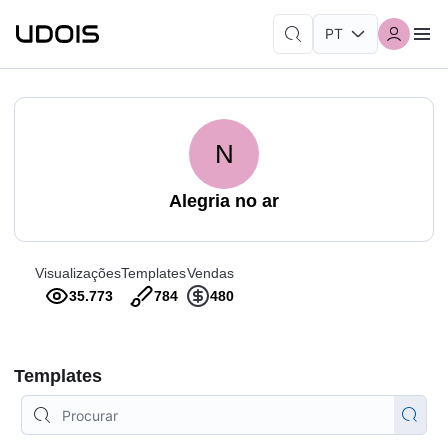
N
Alegria no ar
Visualizações
Templates
Vendas
35.773
784
480
Templates