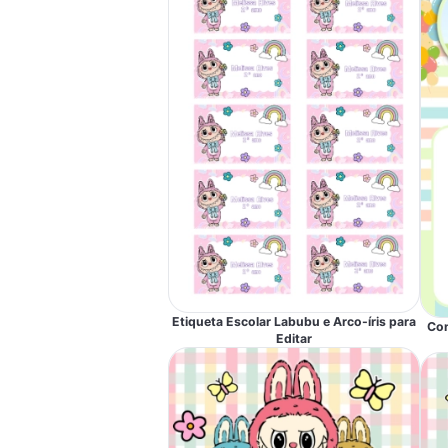
Etiqueta Escolar Labubu e Arco-íris para
Con
Editar