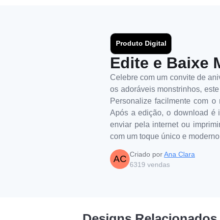
Produto Digital
Edite e Baixe 
Celebre com um convite de aniv
os adoráveis monstrinhos, este 
Personalize facilmente com o n
Após a edição, o download é im
enviar pela internet ou imprim
com um toque único e moderno
Criado por
Ana Clara
AC
6319
vendas
Designs Relacionados