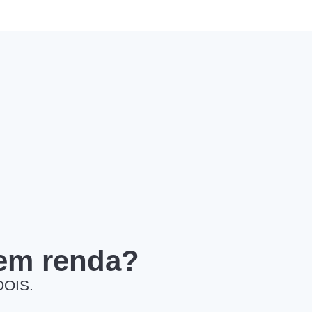
 em renda?
DOIS.