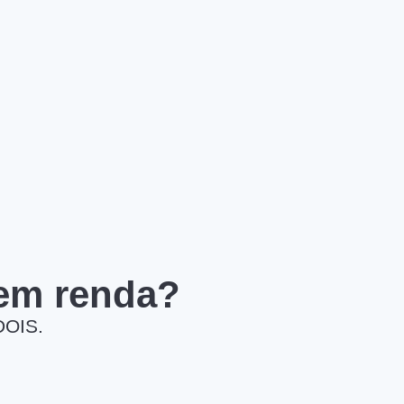
 em renda?
DOIS.