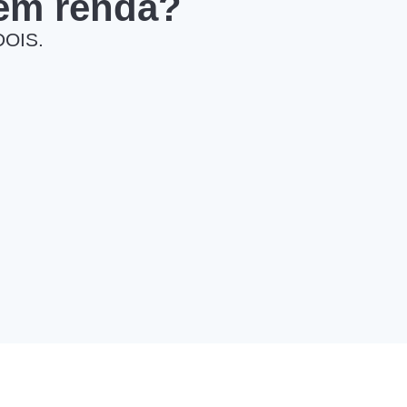
 em renda?
DOIS.