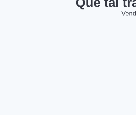
Que tal t
Vend